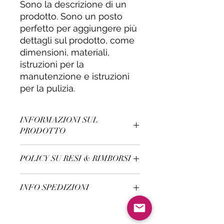
Sono la descrizione di un 
prodotto. Sono un posto 
perfetto per aggiungere più 
dettagli sul prodotto, come 
dimensioni, materiali, 
istruzioni per la 
manutenzione e istruzioni 
per la pulizia.
INFORMAZIONI SUL
PRODOTTO
Questi sono i dettagli di un prodotto.
POLICY SU RESI & RIMBORSI
Sono un posto perfetto per
aggiungere maggiori informazioni
Sono le norme su Rimborsi e rese.
sul prodotto, come dimensioni,
INFO SPEDIZIONI
Sono un posto perfetto per far
materiali, istruzioni per la
sapere ai clienti cosa fare se non
manutenzione e istruzioni per la
Questa è la policy sulle spedizioni.
sono contenti con l'acquisto. Norme
pulizia. Sono anche uno spazio
Questo è il posto adatto per
sui rimborsi e le rese chiare sono
perfetto per raccontare cosa rende