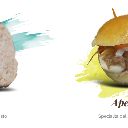
Ape
asto
Specialità dal