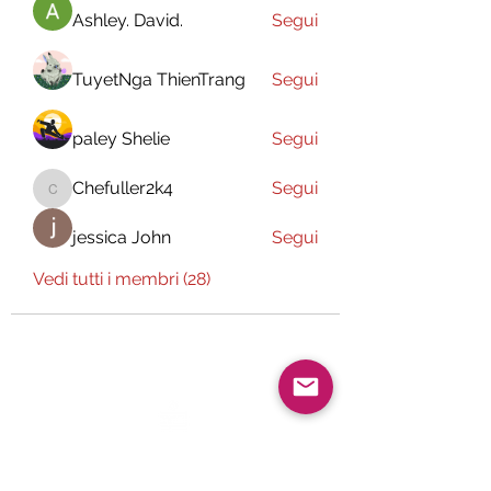
Ashley. David.
Segui
TuyetNga ThienTrang
Segui
paley Shelie
Segui
Chefuller2k4
Segui
Chefuller2k4
jessica John
Segui
Vedi tutti i membri (28)